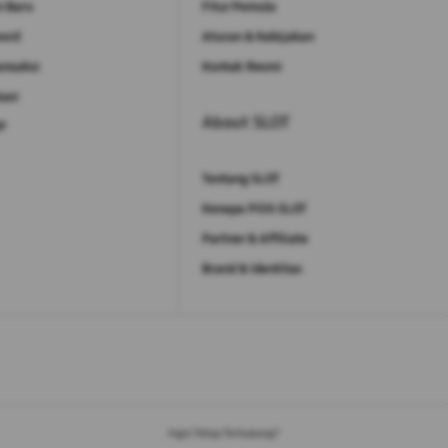
n Baru
Fitur Pemula
ord
Aturan & Kebijakan
ansaksi
Kontak Resmi
kasi
About SLOT
P
Tentang SLOT
Kenapa Pilih SLOT
Partner & Affiliate
Brand & Identitas
Ingin Tetap Terhubung?