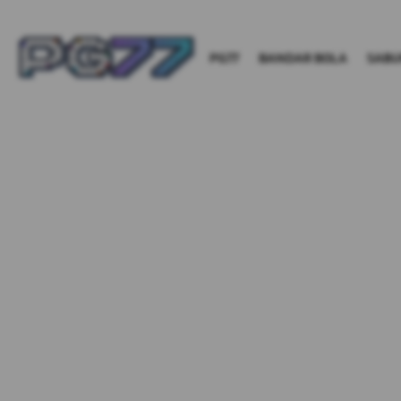
Skip
to
content
PG77
BANDAR BOLA
SABU