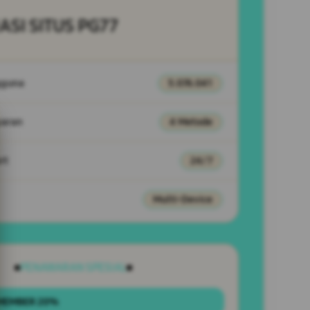
SI SITUS PG77
gguna
5.076.041
yaran
4 Metode
rt
24/7
Multi-Device
PENAWARAN SPESIAL
MEMBER 20%