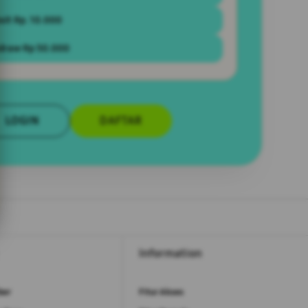
it Rp. 10.000
draw Rp 50.000
LOGIN
DAFTAR
Information
ber
Fitur Akses