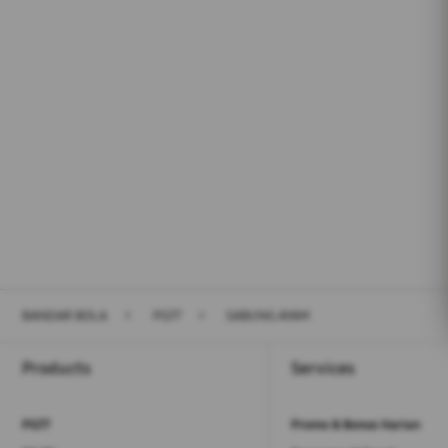
Layer Popup Close
BANDAR BOLA
>
PG77
>
SABUNG AYAM
Footer Navigation
Products
Services
PG77
Promo & Bonus Harian