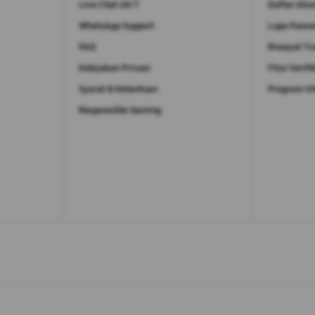
Live Chat 24/7
Daftar Aku
WhatsApp Support
Lupa Passw
FAQ
Riwayat Tr
Kebijakan Privasi
Fitur Verifi
Syarat & Ketentuan
Program VI
Responsible Gaming